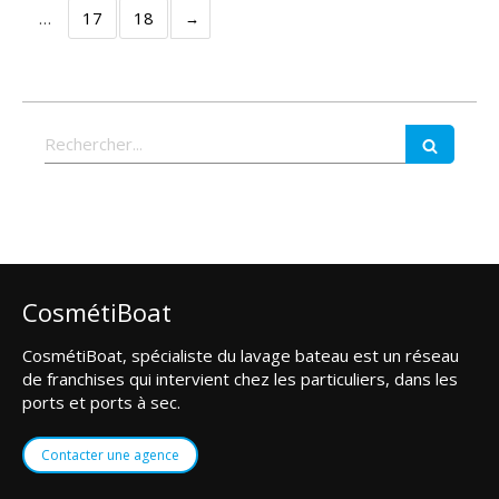
…
17
18
Rechercher
CosmétiBoat
CosmétiBoat, spécialiste du lavage bateau est un réseau
de franchises qui intervient chez les particuliers, dans les
ports et ports à sec.
Contacter une agence