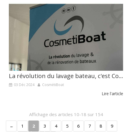
La révolution du lavage bateau, c'est CosmétiBoat !
03 Déc 2024
CosmétiBoat
Lire l'article
Affichage des articles 10-18 sur 154
1
2
3
4
5
6
7
8
9