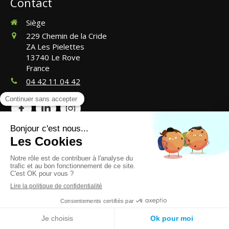
Contact
Siège
229 Chemin de la Cride
ZA Les Pielettes
13740
Le Rove
France
04 42 11 04 42
©2024 CosmétiBoat - Lavage de bateaux
Plan du site
Mentions légales
Création et référencement du site par Simplébo