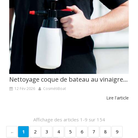
Nettoyage coque de bateau au vinaigre blanc : la méthode pas à pas
12 Fév 2026
CosmétiBoat
Lire l'article
Affichage des articles 1-9 sur 154
1
2
3
4
5
6
7
8
9