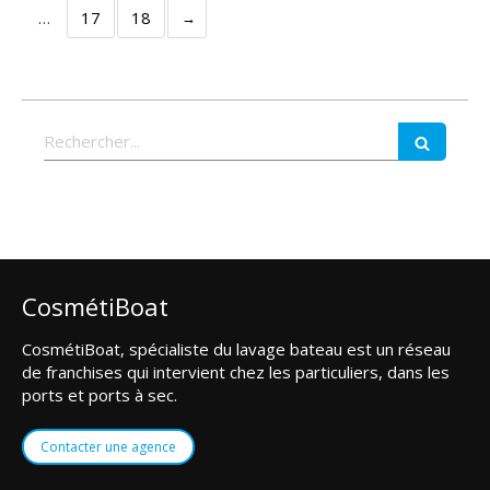
…
17
18
Rechercher
CosmétiBoat
CosmétiBoat, spécialiste du lavage bateau est un réseau
de franchises qui intervient chez les particuliers, dans les
ports et ports à sec.
Contacter une agence