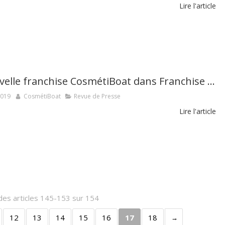
Lire l'article
La nouvelle franchise CosmétiBoat dans Franchise Magazine
2019
CosmétiBoat
Revue de Presse
Lire l'article
des articles 145-153 sur 154
12
13
14
15
16
17
18