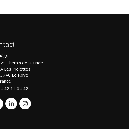
ntact
iège
29 Chemin de la Cride
A Les Pielettes
13740
Le Rove
rance
4 42 11 04 42