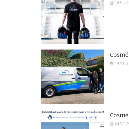
16 Sep 
Cosméti
14 Mai 
Cosmét
04 Déc 