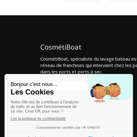
CosmétiBoat
CosmétiBoat, spécialiste du lavage bateau es
réseau de franchises qui intervient chez les pa
dans les ports et ports à sec.
Contacter une agence