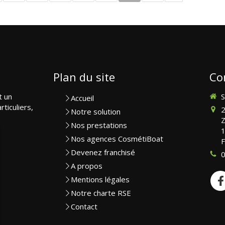
Plan du site
Co
t un
S
Accueil
rticuliers,
2
Notre solution
Z
Nos prestations
Nos agences CosmétiBoat
F
Devenez franchisé
0
A propos
Mentions légales
Notre charte RSE
Contact