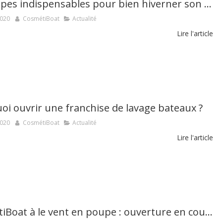
Les étapes indispensables pour bien hiverner son bateau
2020
CosmétiBoat
Actualité
Lire l'article
oi ouvrir une franchise de lavage bateaux ?
2020
CosmétiBoat
Actualité
Lire l'article
CosmétiBoat à le vent en poupe : ouverture en cours de deux nouvelles agences