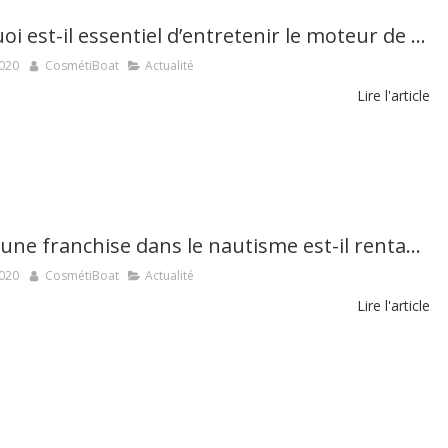
Pourquoi est-il essentiel d’entretenir le moteur de son bateau ?
2020
CosmétiBoat
Actualité
Lire l'article
Ouvrir une franchise dans le nautisme est-il rentable ?
2020
CosmétiBoat
Actualité
Lire l'article