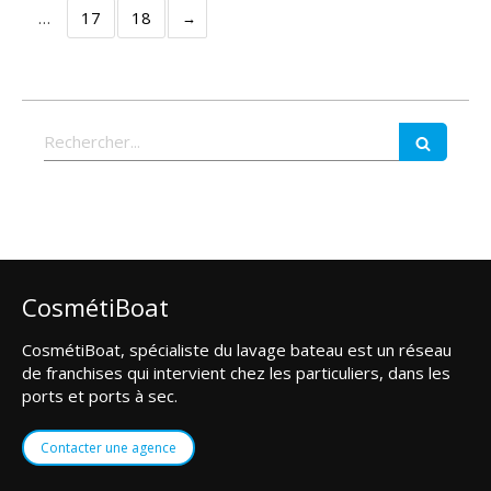
…
17
18
Rechercher
CosmétiBoat
CosmétiBoat, spécialiste du lavage bateau est un réseau
de franchises qui intervient chez les particuliers, dans les
ports et ports à sec.
Contacter une agence