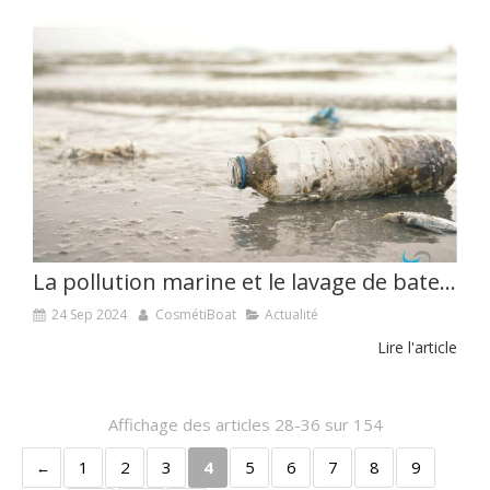
La pollution marine et le lavage de bateau
24 Sep 2024
CosmétiBoat
Actualité
Lire l'article
Affichage des articles 28-36 sur 154
1
2
3
4
5
6
7
8
9