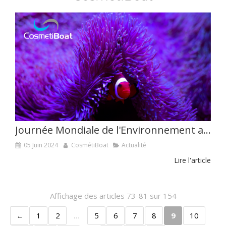
Journée Mondiale de l'Environnement avec CosmétiBoat
05 Juin 2024
CosmétiBoat
Actualité
Lire l'article
Affichage des articles 73-81 sur 154
1
2
…
5
6
7
8
9
10