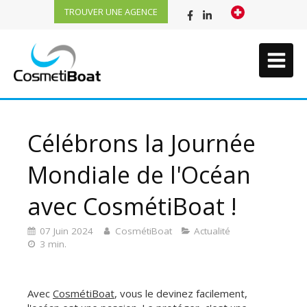
TROUVER UNE AGENCE
Célébrons la Journée
Mondiale de l'Océan
avec CosmétiBoat !
07 Juin 2024
CosmétiBoat
Actualité
3 min.
Avec
CosmétiBoat
, vous le devinez facilement,