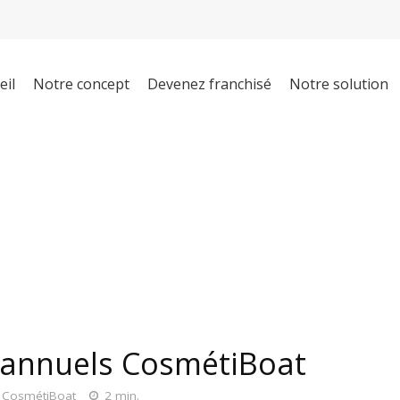
eil
Notre concept
Devenez franchisé
Notre solution
annuels CosmétiBoat
s CosmétiBoat
2 min.