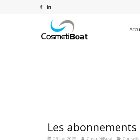
Accu
Les abonnements 
23 Jan 2025
CosmétiBoat
Conseil