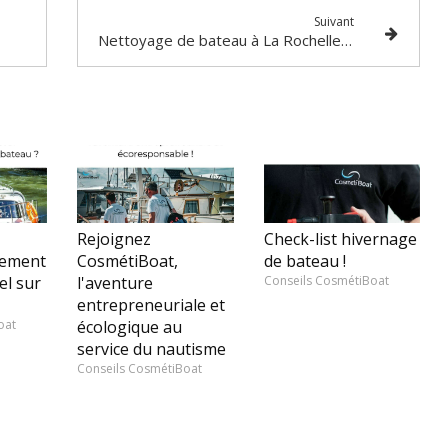
Suivant
Nettoyage de bateau à La Rochelle : le choix CosmétiBoat
Rejoignez
Check-list hivernage
cement
CosmétiBoat,
de bateau !
el sur
l'aventure
Conseils CosmétiBoat
entrepreneuriale et
oat
écologique au
service du nautisme
Conseils CosmétiBoat