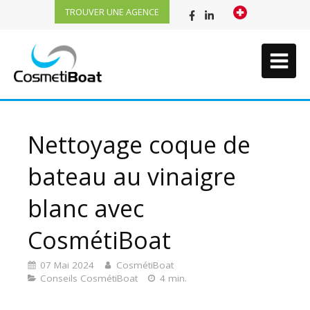
TROUVER UNE AGENCE
Nettoyage coque de
bateau au vinaigre
blanc avec
CosmétiBoat
07 Mai 2024
CosmétiBoat
Conseils CosmétiBoat
4 min.