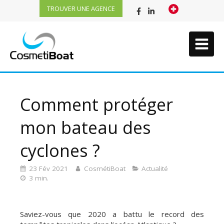
TROUVER UNE AGENCE
Comment protéger
mon bateau des
cyclones ?
23 Fév 2021
CosmétiBoat
Actualité
3 min.
Saviez-vous que 2020 a battu le record des