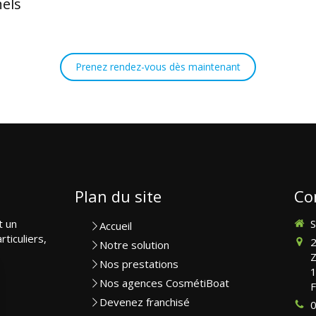
els
Prenez rendez-vous dès maintenant
Plan du site
Co
t un
S
Accueil
rticuliers,
2
Notre solution
Z
Nos prestations
Nos agences CosmétiBoat
F
Devenez franchisé
0