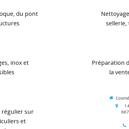
coque, du pont
Nettoyage 
uctures
sellerie
es, inox et
Préparation d
ibles
la vent
Cosmét
14
 régulier sur
667
culiers et