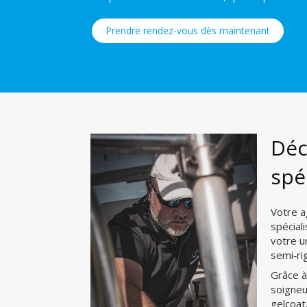
Prendre rendez-vous dès maintenant
Déc
spé
Votre a
spécial
votre u
semi‑ri
Grâce 
soigneu
gelcoat