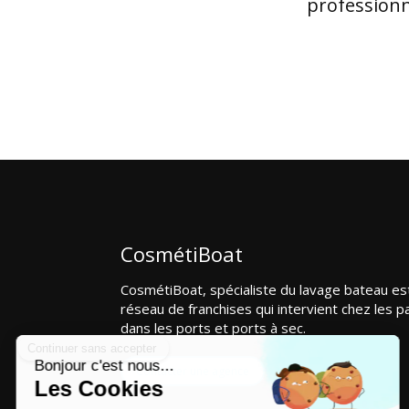
professionn
CosmétiBoat
CosmétiBoat, spécialiste du lavage bateau es
réseau de franchises qui intervient chez les pa
dans les ports et ports à sec.
Contacter une agence