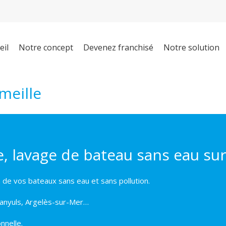
eil
Notre concept
Devenez franchisé
Notre solution
meille
, lavage de bateau sans eau sur
 de vos bateaux sans eau et sans pollution.
Banyuls, Argelès-sur-Mer…
nnelle.