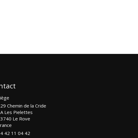
ntact
iège
29 Chemin de la Cride
A Les Pielettes
13740
Le Rove
rance
4 42 11 04 42