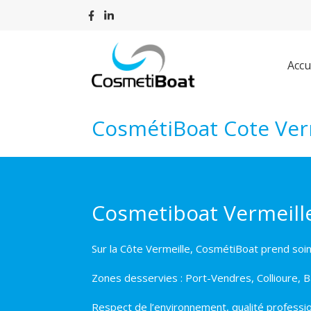
Accu
CosmétiBoat Cote Ver
Cosmetiboat Vermeille
Sur la Côte Vermeille, CosmétiBoat prend soin
Zones desservies : Port-Vendres, Collioure, 
Respect de l’environnement, qualité professio