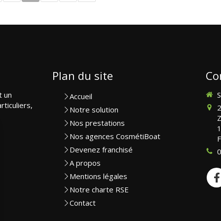
Plan du site
Co
t un
S
Accueil
rticuliers,
2
Notre solution
Z
Nos prestations
Nos agences CosmétiBoat
F
Devenez franchisé
0
A propos
Mentions légales
Notre charte RSE
Contact