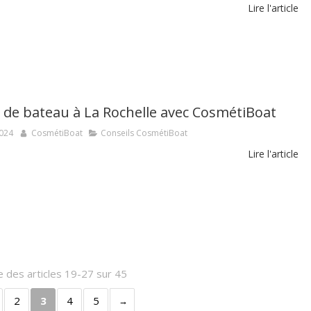
Lire l'article
 de bateau à La Rochelle avec CosmétiBoat
2024
CosmétiBoat
Conseils CosmétiBoat
Lire l'article
e des articles 19-27 sur 45
2
3
4
5