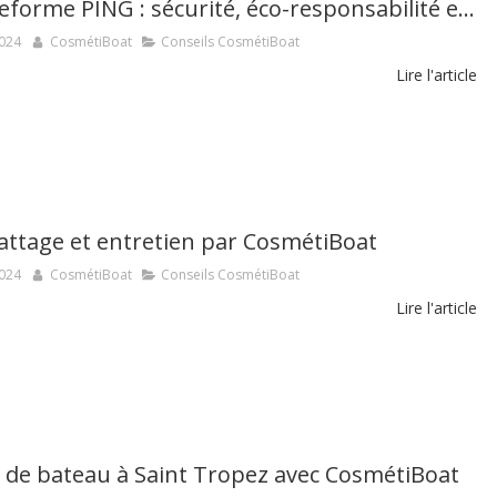
La plateforme PING : sécurité, éco-responsabilité en mer
2024
CosmétiBoat
Conseils CosmétiBoat
Lire l'article
attage et entretien par CosmétiBoat
2024
CosmétiBoat
Conseils CosmétiBoat
Lire l'article
 de bateau à Saint Tropez avec CosmétiBoat