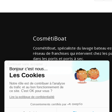
CosmétiBoat
CosmétiBoat, spécialiste du lavage bateau es
réseau de franchises qui intervient chez les pa
dans les ports et ports à sec.
Contacter une agence