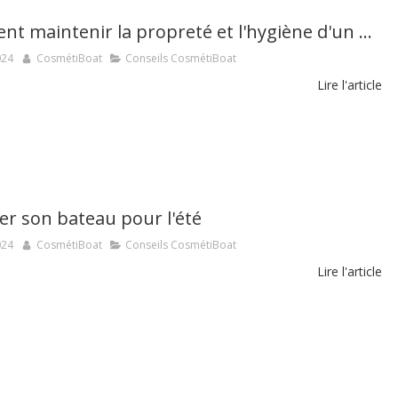
Comment maintenir la propreté et l'hygiène d'un bateau ?
024
CosmétiBoat
Conseils CosmétiBoat
Lire l'article
er son bateau pour l'été
024
CosmétiBoat
Conseils CosmétiBoat
Lire l'article