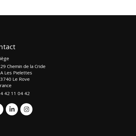
ntact
iège
29 Chemin de la Cride
A Les Pielettes
13740
Le Rove
rance
4 42 11 04 42