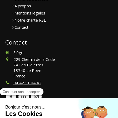
A propos
Mentions légales
Notre charte RSE
Contact
Contact
Siège
229 Chemin de la Cride
ZA Les Pielettes
13740
Le Rove
France
04 42 11 04 42
©2024 CosmétiBoat - Lavage de bateaux