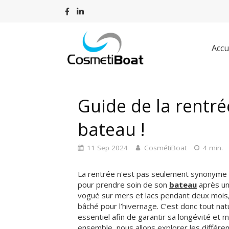
Accu
Guide de la rentré
bateau !
11 Sep 2024
CosmétiBoat
4 min.
La rentrée n'est pas seulement synonyme de 
pour prendre soin de son
bateau
après une
vogué sur mers et lacs pendant deux mois, 
bâché pour l’hivernage. C’est donc tout nat
essentiel afin de garantir sa longévité et 
ensemble, nous allons explorer les différ