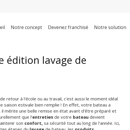
eil
Notre concept
Devenez franchisé
Notre solution
e édition lavage de
retour à l'école ou au travail, c'est aussi le moment idéal
 saison estivale bien remplie ! En effet, votre bateau a
il mérite une belle remise en état avant d’être préparé et
urellement que l’
entretien
de votre
bateau
devient
maintenir son
confort,
sa sécurité tout au long de l'année. Ici,
entes étapes du
lavage
de bateau
, les
produits