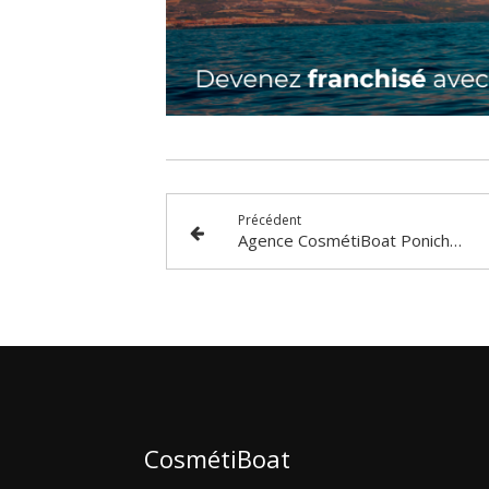
Précédent
Agence CosmétiBoat Ponichet - La Baule : rencontre avec Tolga
CosmétiBoat