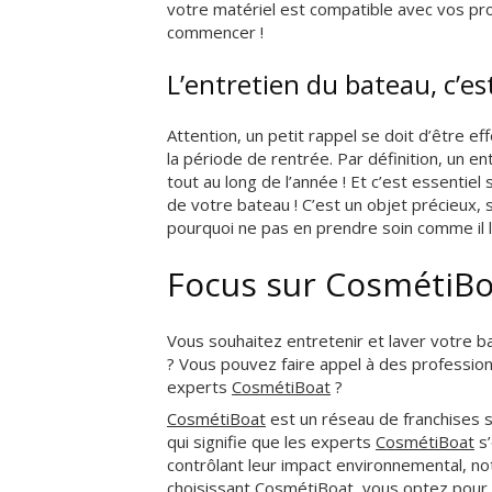
votre matériel est compatible avec vos produ
commencer !
L’entretien du bateau, c’es
Attention, un petit rappel se doit d’être ef
la période de rentrée. Par définition, un en
tout au long de l’année ! Et c’est essentiel
de votre bateau ! C’est un objet précieux
pourquoi ne pas en prendre soin comme il 
Focus sur CosmétiBoat
Vous souhaitez entretenir et laver votre
? Vous pouvez faire appel à des professionne
experts
CosmétiBoat
?
CosmétiBoat
est un réseau de franchises 
qui signifie que les experts
CosmétiBoat
s’
contrôlant leur impact environnemental, not
choisissant
CosmétiBoat
, vous optez pour